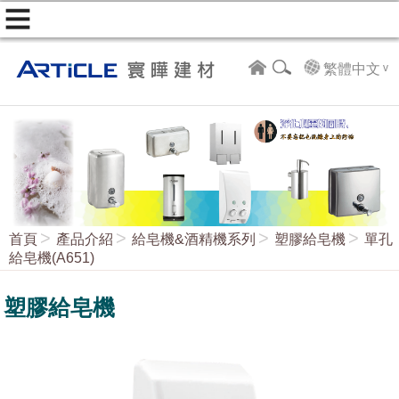
繁體中文
首頁
產品介紹
給皂機&酒精機系列
塑膠給皂機
單孔
給皂機(A651)
塑膠給皂機