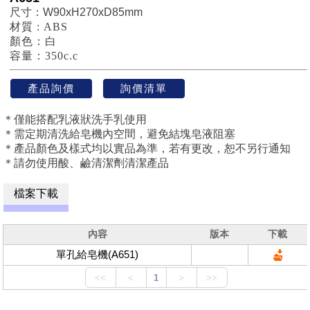
尺寸：W90xH270xD85mm
材質 : ABS
顏色：白
容量：350c.c
＊僅能搭配
乳液狀
洗手乳使用
＊需定期清洗給皂機內空間，避免結塊皂液阻塞
＊產品顏色及樣式均以實品為準，
若有更改，恕不另行通知
＊請勿使用酸、鹼清潔劑清潔產品
檔案下載
內容
版本
下載
單孔給皂機(A651)