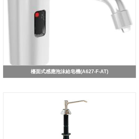
檯面式感應泡沫給皂機(A627-F-AT)