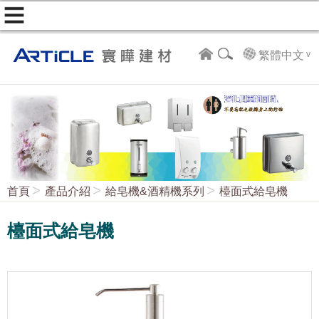
繁體中文
首頁
產品介紹
給皂機&酒精機系列
檯面式給皂機
檯面式給皂機