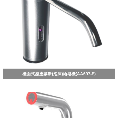
檯面式感應慕斯(泡沫)給皂機(AA697-F)