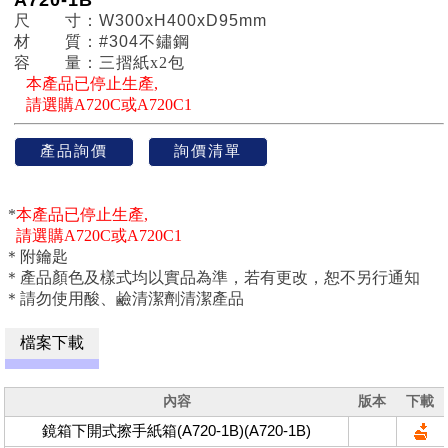
尺 寸：W300xH400xD95mm
材 質：#304不鏽鋼
容 量：三摺紙x2包
本
產品已停止生產,
請選購A720C或A720C1
*
本
產品已停止生產,
請選購A720C或A720C1
＊附鑰匙
＊產品顏色及樣式均以實品為準，
若有更改，恕不另行通知
＊請勿使用酸、鹼清潔劑清潔產品
檔案下載
內容
版本
下載
鏡箱下開式擦手紙箱(A720-1B)(A720-1B)